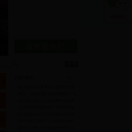
5
热门职位
更多>>
[执业医师] 京东誉美中西医结合肾
病医院
[焊工（管道焊接 手把焊氩弧焊 ] 北
京兴信易成机电工程有限公
[办公室文员] 三河可吉网络开发有
限公司
[仓库管理员] 廊坊苏宁云商销售有
限公司
[运营策划总监] 北京四海众信科技
有限公司
[PHP软件工程师] 北京四海众信科
技有限公司
[保安] 三河市正欣食品有限责任公