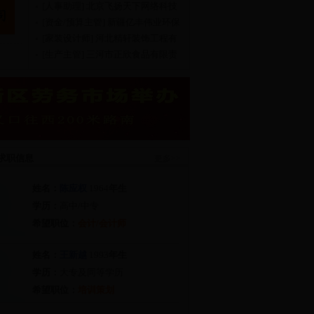
司
[人事助理] 北京飞扬天下网络科技
股份有
[资金/预算主管] 新疆亿丰伟业环保
新材料有限
[家装设计师] 河北精轩装饰工程有
限公司
[生产主管] 三河市正欣食品有限责
任公司
求职信息
更多>>
姓名：
陈应权
1964
年生
学历：
高中/中专
希望职位：
会计/会计师
姓名：
王新越
1993
年生
学历：
大专及同等学历
希望职位：
培训策划