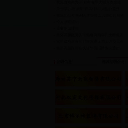
我区成功举办 2018年春季大型人才交流
关于举办2018年“春风行动”大型公益性
我区2018年系列人才交流会活动全面启动
个人求职须知
企业用工须知
燕郊高新区劳务市场每周四举行大型劳务
我区成功举办2017年秋季大型人才交流会
燕郊高新区综合执法队员招聘面试通知
燕郊高新区综合执法队员招聘面试通知
招聘信息
推荐招聘企业
关于公开招聘综合执法队员的公告
我区全力提升人力资源市场服务功能
河北人注意！10月这16件大事与你有关
燕郊高新区劳务求职大集人气高、效果好
燕郊高新区参展廊坊“5.18”展示“双创
高新区人力资源和社会保障局举办“2016
我区全力提升人力资源市场服务功能