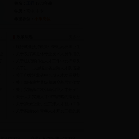
姓名：
王祥
1973
年生
学历：
高中/中专
希望职位：
不限岗位
政策法规
>>
更多>>
现行就业扶持政策中鼓励高校毕业生
些
关于发挥离退休专业技术人员作用的
了
关于组织部门在人才工作中发挥牵头
关于进一步加强全省金融人才队伍建
?
关于印发河北省中长期人才发展规划
关于加强地方县级和城乡基层宣传文
全
关于实施高层次创新创业人才开发“
关于大力实施人才强市战略的指导意
关于加强企业引进京津人才智力工作
关于实施农村青年人才开发工程的意
北科技学院
交通运输部管理干部学院