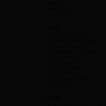
郝振刚
1991
年生
初中
希望职位：
不限岗位
我想找一份司机的工作
教育培训
更多>>
求职必须掌握的七个心理定律
定位+目标+通道 求职前先做好职业规
划
人力资源管理数据时代来袭
人力资源效能管理核心：人岗配置优
化
人才流失的真经启示录
企业如何打造高效人才供应链
中小企业如何打破管理格局
浅议人力资源管理3P
民企如何打造卓越的管理体制和人才
制度
人力资源管理效能为王
友情链接
燕郊国家高新技术产业开发区
廊坊