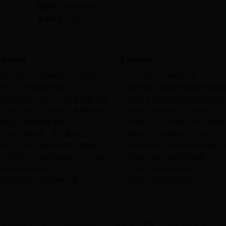
李建伟
1979
年生
初中
希望职位：
切割/焊工
我想找一份焊工的工作
就业指导
求职攻略
更多>>
更多
高人指导12步骤为你打造闪光简历
怎么沟通，让老板看上你
简历，职业形象的开始
职场犯错，最有效的道歉方式有哪
盘点职场病症 良好心态成最重要“维生
职场里有这些症状表明你需要充电
素
“90后”大踏步进入职场 兴趣爱好成择
粉碎关于简历的8个江湖传闻
业
职场人怎样将兴趣变成生意
简历技巧——如何描述学历及荣誉
大学生拍微电影：变兴趣为职业
完美简历一定要避免的7个错误
第一份工作兴趣与现实哪个更重要
毕业生求职：面试自我介绍攻略大
大学生找工作 超两成看重“个人兴趣”
菜鸟如何面试 掌握求职攻略
职业兴趣如何培养
把100个面试问题变成5个
如何把无聊工作变得有兴趣
应届毕业生如何准备面试
燕京职业技术学院
三河职教中心
燕京理工学院
防灾科技学院
华