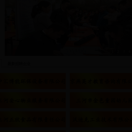
1
2
3
4
-->
我区成功举办 2018年春季大型人才交流会
燕郊高新区人力资源市场
燕郊高新区劳务市场劳务求职大集
燕郊高新区劳务市场
最新招聘企业