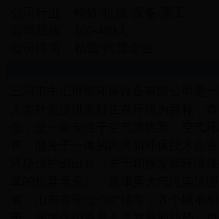
公司行业：钢铁/机械/设备/重工
公司规模：100-499人
公司性质：私营/民营企业
公司简介
三河市中汇博能环保设备有限公司是一
人类社会提供美好生存环境为目标，遵
念，是一家专注于空气源热泵、空气环
售、服务于一体的高高新环保技术企
环境保护部出台《关于积极发挥环境保
革的指导意见》，京津冀大气污染治理
省、山东省等“2+26”城市，各个城
策，环境保护将是人类发展的趋势，也