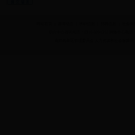
网站首页
|
新闻动态
|
求职信息
|
招聘信息
|
社会保
职介中心咨询电话：0316-3091352 网络中心电话：03
燕郊高新区管理委员会 人力资源和社会保障局 