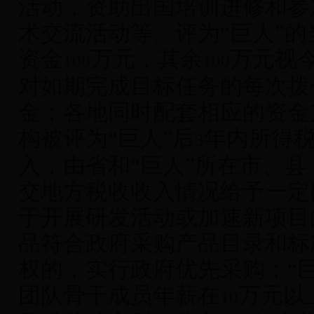
活动，资助出国培训进修和参
术交流活动等。评为“巨人”
资金
万元，其余
万元视
100
100
对如期完成目标任务的每次拨
金；各地同时配套相应的资金
构被评为“巨人”后
年内所得
3
入，由省和“巨人”所在市、县
交地方税收收入情况给予一定
于开展研发活动或加速新项目
品符合政府采购产品目录和标
权的，实行政府优先采购；“
团队骨干成员年薪在
万元以
10