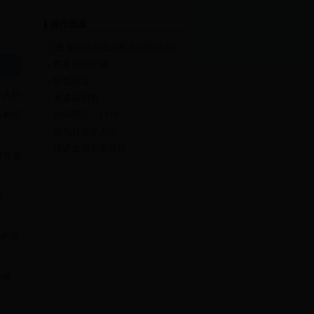
操作面板
[查看企业动态]
[所有招聘信息]
查看公司介绍
给我留言
个人防
发送短消息
各种特
访问统计：1310
加为好友并关注
投诉虚假不实信息
被普遍
誉。
代
书的培
作领