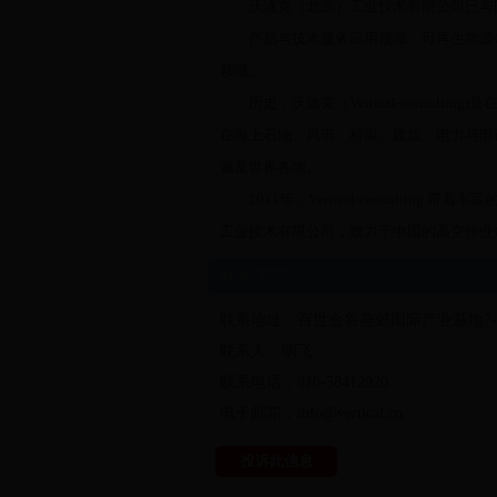
沃迪克（北京）工业技术有限公司已与国
产品与技术服务应用领域：可再生能源领
领域。
历史：沃迪克（Vertical-consult
在海上石油、风电、桥梁、建筑、电力与电
遍及世界各地。
2011年，Vertical-consulti
工业技术有限公司，致力于中国的高空作业
联系方式
联系地址：百世金谷燕郊国际产业基地7-
联系人：明飞
联系电话：010-58412920
电子邮箱：info@vertical.cn
投诉此信息