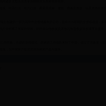
内诸多大型企业及专业组织成为友好合作伙伴。
域、电讯行业、电力行业、桥梁及塔架、建筑、搜索及救援，以及其他高角
ing)是在瑞士创建的一家为高空作业领域服务的公司，是IRATA组织的全资格成员，多
讯行业积累了丰富的经验，同时在山地救援及其他高角度救援等领域享有盛誉
ng 带着丰富的工作经验，先进的管理模式，高效的工作团队来到了中国，成立了沃迪克（
领域，为中国客户提供优质高效的产品与服务。
F