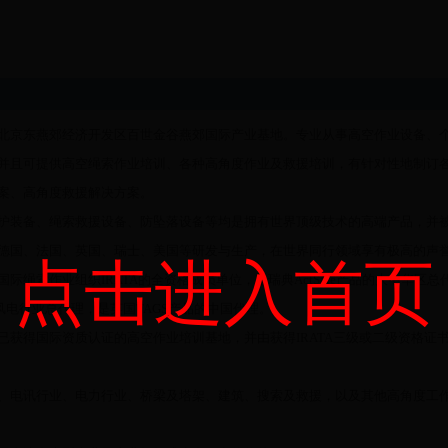
京东燕郊经济开发区百世金谷燕郊国际产业基地。专业从事高空作业设备、
并且可提供高空绳索作业培训、各种高角度作业及救援培训，有针对性地制订
案、高角度救援解决方案。
装备、绳索救援设备、防坠落设备等均是拥有世界顶级技术的高端产品，并
德国、法国、英国、瑞士、美国等研发与生产，在世界同行领域享有极高的声
点击进入首页
索作业组织IRATA的全资格成员单位，是瑞典ActSafe产品的大中华区总
的风电行业总代理，是英国TAGS产品的中国代理。
得国际资质认证的高空作业培训基地，并由获得IRATA三级或二级资格证
、电讯行业、电力行业、桥梁及塔架、建筑、搜索及救援，以及其他高角度工