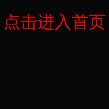
点击进入首页
美国UCLA大学、中国医学科学院科研团队，运营着开放式公共实验室与非盈
科研整体方案策划与国际合作平台服务”为主业。
个由民间资本与政府联合主创，实验过程可参与，实验结果可重复的高端国际生
学术价值，为河北省生物医学科学事业的发展贡献力量！
厦B405蓝梦生物