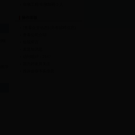
生物工程/生物制药
5 人
操作面板
[查看企业动态]
[所有招聘信息]
查看公司介绍
利核
给我留言
发送短消息
访问统计：2147
加为好友并关注
物医学
投诉虚假不实信息