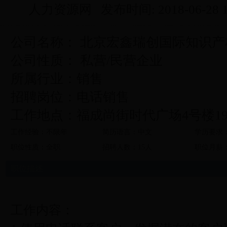
人力资源网 发布时间: 2018-06-28 15
公司名称： 北京宏鑫瑞创国际知识
公司性质： 私营/民营企业
所属行业：销售
招聘岗位：电话销售
工作地点：福成尚街时代广场4号楼19
工作经验：不限年
简历语言：中文
学历要求
职位性质：全职
招聘人数：15人
职位月薪：5
职位描述
工作内容：