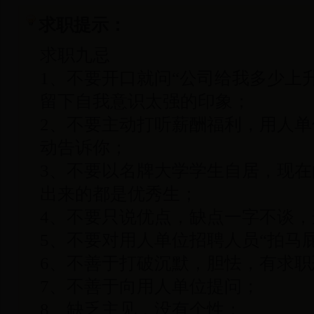
求职提示：
求职九忌
1、不要开口就问“公司给我多少上
留下自我意识太强的印象；
2、不要主动打听薪酬福利，用人
动告诉你；
3、不要以名牌大学学生自居，现
出来的都是优秀生；
4、不要只说优点，缺点一字不谈
5、不要对用人单位招聘人员“拍马
6、不善于打破沉默，胆怯，有求职
7、不善于向用人单位提问；
8、缺乏主见，没有个性；