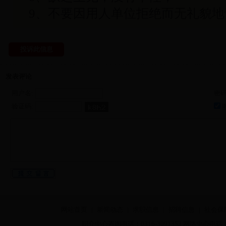
9、不要因用人单位拒绝而无礼貌地
投诉此信息
发表评论
用户名:
密码
验证码:
网站首页
|
新闻动态
|
求职信息
|
招聘信息
|
社会保
职介中心咨询电话：0316-3091352 网络中心电话：03