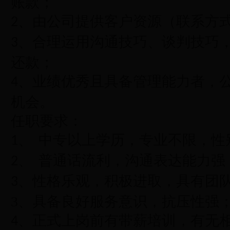
账款
；
、由公司提供客户资源（联系方
2
、合理运用
沟通
技巧
、谈判技巧
3
还款；
、业绩优秀且具备管理能力者，
4
机会。
任职要求：
中专以上
学历
，
专业不限，性
1、
普通话流利
，沟通表达能力强
2、
、性格乐观，
积极进取，具有团
3
3
、具备良好
服务意识，抗压性
强
、正式上岗前有带薪培训，有无
4