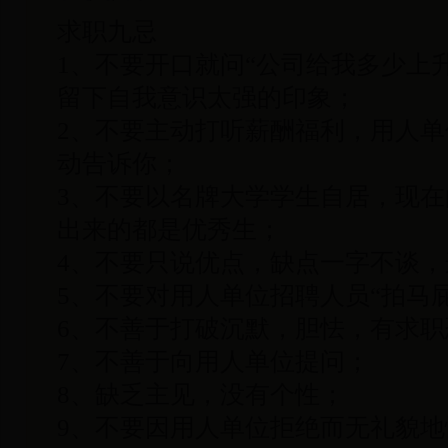
求职九忌
1、不要开口就问“公司给我多少上
留下自我意识太强的印象；
2、不要主动打听薪酬福利，用人
动告诉你；
3、不要以名牌大学学生自居，现
出来的都是优秀生；
4、不要只说优点，缺点一字不谈
5、不要对用人单位招聘人员“拍马
6、不善于打破沉默，胆怯，有求职
7、不善于向用人单位提问；
8、缺乏主见，没有个性；
9、不要因用人单位拒绝而无礼貌地