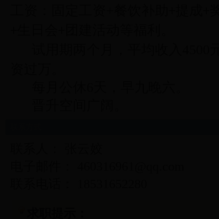
工资：固定工资
+
餐饮补助
提成
+
+
生日会
团建活动等福利。
+
+
试用期
两个月，
平均
收入
4
5
00
资过万
。
每月公休
6
天，早九晚六。
晋升空间广阔。
联系方式
联系人： 张云姣
电子邮件： 460316961@qq.com
联系电话： 18531652280
求职提示：